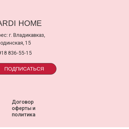
ПИСАТЬСЯ
ПОДП
оговор
uardi
ферты и
олитика