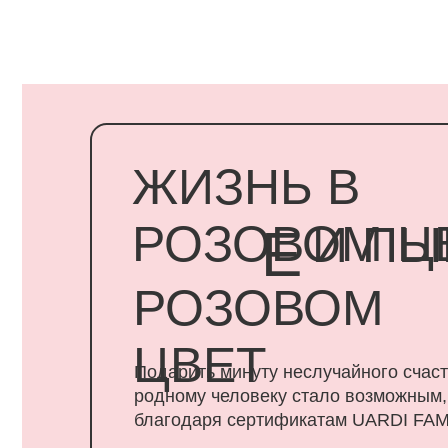
ЖИЗНЬ В
РОЗОВОМ ЦВЕ
И ПЫШ
Е
РОЗОВОМ
ЦВЕТ
Подарить минуту неслучайного счастья
родному человеку стало возможным,
благодаря сертификатам UARDI FAMILY
ПОДАРИТЬ