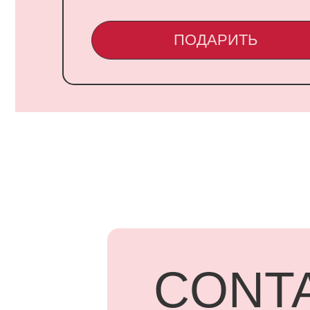
CONTA
UARD
Адрес: г.
Бородинск
+7 918 83