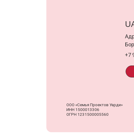
ПОД
ООО «Семья Проектов Уарди»
Д
ИНН 1500013306
о
ОГРН 1231500005560
п