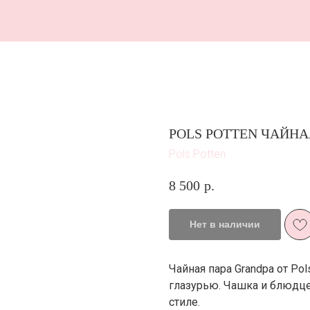
В 
POLS POTTEN ЧАЙНА
Pols Potten
8 500
р.
Нет в наличии
Чайная пара Grandpa от Po
глазурью. Чашка и блюдц
стиле.