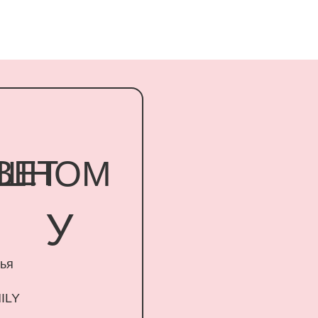
Т
НОМ
У