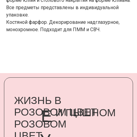
форме Юлия и столового накрытия на форме Юлиана.
счастья родному человеку стало
возможным, благодаря
Все предметы представлены в индивидуальной
сертификатам UARDI FAMILY
упаковке.
Костяной фарфор. Декорирование надглазурное,
монохромное. Подходит для ПММ и СВЧ.
ПОДАРИТЬ