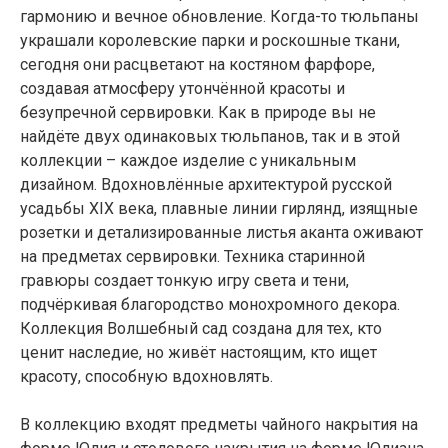
гармонию и вечное обновление. Когда-то тюльпаны
украшали королевские парки и роскошные ткани,
сегодня они расцветают на костяном фарфоре,
создавая атмосферу утончённой красоты и
безупречной сервировки. Как в природе вы не
найдёте двух одинаковых тюльпанов, так и в этой
коллекции – каждое изделие с уникальным
дизайном. Вдохновлённые архитектурой русской
усадьбы XIX века, плавные линии гирлянд, изящные
розетки и детализированные листья аканта оживают
на предметах сервировки. Техника старинной
гравюры создает тонкую игру света и тени,
ЖИЗНЬ В
подчёркивая благородство монохромного декора.
РОЗОВОМ ЦВЕТ
Е
И ПЫШНОМ
Коллекция Волшебный сад создана для тех, кто
РОЗОВОМ
ценит наследие, но живёт настоящим, кто ищет
красоту, способную вдохновлять.
ЦВЕТ
У
В коллекцию входят предметы чайного накрытия на
Подарить минуту неслучайного