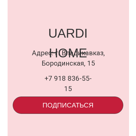
Договор оферты
и политика
uardi@inbox.ru
ООО «Семья Проектов Уарди»
ИНН 1500013306
ОГРН 1231500005560