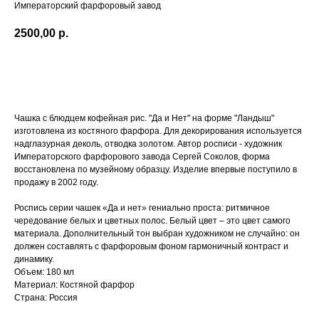
Императорский фарфоровый завод
2500,00
р.
Добавить в корзину
Чашка с блюдцем кофейная рис. "Да и Нет" на форме "Ландыш"
изготовлена из костяного фарфора. Для декорирования используется
надглазурная деколь, отводка золотом. Автор росписи - художник
Императорского фарфорового завода Сергей Соколов, форма
восстановлена по музейному образцу. Изделие впервые поступило в
продажу в 2002 году.
Роспись серии чашек «Да и нет» гениально проста: ритмичное
чередование белых и цветных полос. Белый цвет – это цвет самого
ЖИЗНЬ В
материала. Дополнительный тон выбран художником не случайно: он
должен составлять с фарфоровым фоном гармоничный контраст и
РОЗОВОМ ЦВЕТ
Е
И ПЫШНОМ
динамику.
Объем: 180 мл
РОЗОВОМ
Материал: Костяной фарфор
ЦВЕТ
У
Страна: Россия