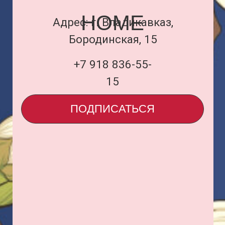
Договор оферты
и политика
uardi@inbox.ru
ООО «Семья Проектов Уарди»
ИНН 1500013306
ОГРН 1231500005560