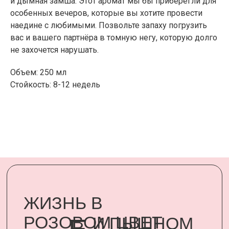
и дымная замша. Этот аромат мы бы приберегли для
ЖИЗНЬ В
особенных вечеров, которые вы хотите провести
наедине с любимыми. Позвольте запаху погрузить
РОЗОВОМ ЦВЕТ
Е
И ПЫШНОМ
вас и вашего партнёра в томную негу, которую долго
РОЗОВОМ
не захочется нарушать.
ЦВЕТ
У
Объем: 250 мл
Подарить минуту неслучайного
Стойкость: 8-12 недель
счастья родному человеку стало
возможным, благодаря
сертификатам UARDI FAMILY
ПОДАРИТЬ