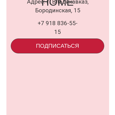
Договор оферты
и политика
uardi@inbox.ru
ООО «Семья Проектов Уарди»
ИНН 1500013306
ОГРН 1231500005560