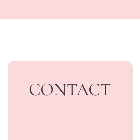
UARDI
HOME
Адрес: г. Владикавказ,
Бородинская, 15
+7 918 836-55-
15
ПОДПИСАТЬСЯ