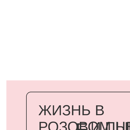
ЖИЗНЬ В
РОЗОВОМ ЦВЕ
И ПЫШ
Е
РОЗОВОМ
ЦВЕТ
Подарить минуту неслучайного счастья
родному человеку стало возможным,