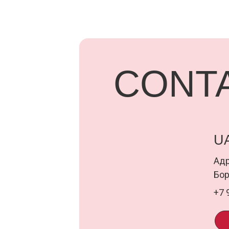
UARD
Адрес: г.
Бородинск
+7 918 83
ПОД
ООО «Семья Проектов Уарди»
Д
ИНН 1500013306
о
ОГРН 1231500005560
п