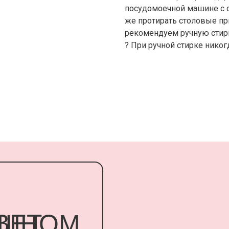
посудомоечной машине с о
же протирать столовые пр
рекомендуем ручную стирку
? При ручной стирке никог
Т
НОМ
У