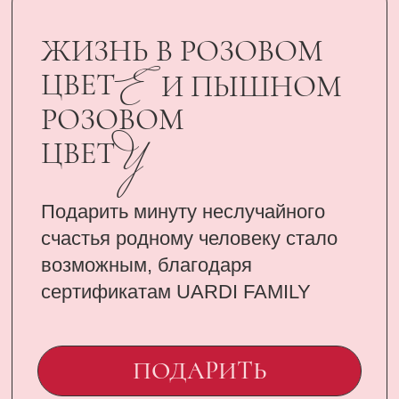
ПОДАРИТЬ