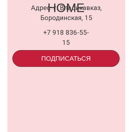
Договор оферты
и политика
uardi@inbox.ru
ООО «Семья Проектов Уарди»
ИНН 1500013306
ОГРН 1231500005560