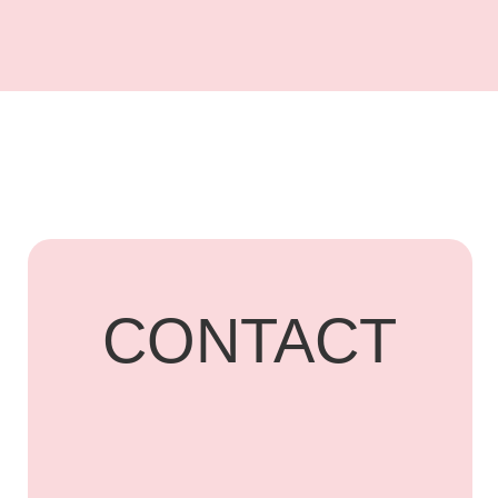
UARDI
HOME
Адрес: г. Владикавказ,
Бородинская, 15
+7 918 836-55-
15
ПОДПИСАТЬСЯ