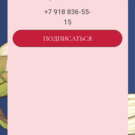
uardi@inbox.ru
ООО «Семья Проектов Уарди»
ИНН 1500013306
ОГРН 1231500005560