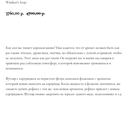
Windsor's Soap
3760,00
4700,00
р.
р.
Добавить в корзину
Как для вас пахнет хорошая жизнь? Нам кажется, что её аромат должен быть как
раз таким: тёплым, древесным, тягучим, но обязательно с легкой остринкой, чтобы
не заскучать. Этот запах как раз такой. Он погрузит вас и ваших пассажиров в
приятную расслабленную атмосферу, в которой невозможно тревожиться и
волноваться.
ЖИЗНЬ В РОЗОВОМ
Футляр с картриджем из пористого фетра дополнен флаконом с ароматом,
Е
ЦВЕТ
И ПЫШНОМ
который нужно наносить на картридж. Когда жидкость в флаконе закончится, вы
сможете купить рефилл с тем же, или новым ароматом, рефилл приедет с новым
РОЗОВОМ
картриджем. Футляр можно закрепить на зеркале заднего вида, подголовнике и т.д.
У
ЦВЕТ
Подарить минуту неслучайного
счастья родному человеку стало
возможным, благодаря