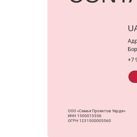
ПОД
ООО «Семья Проектов Уарди»
Д
ИНН 1500013306
о
ОГРН 1231500005560
п