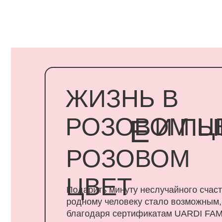
ЖИЗНЬ В
РОЗОВОМ ЦВЕ
И ПЫШ
Е
РОЗОВОМ
ЦВЕТ
Подарить минуту неслучайного счастья
родному человеку стало возможным,
благодаря сертификатам UARDI FAMILY
ПОДАРИТЬ