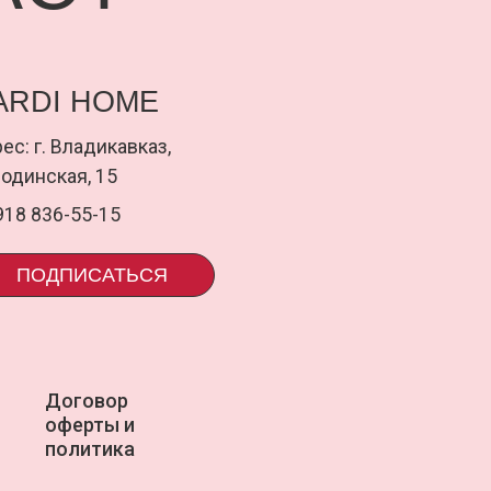
ПИСАТЬСЯ
ПОДП
оговор
uardi
ферты и
олитика