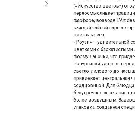
(«Искусство цветов») от х
переосмысливает традици
фарфоре, возводя L’Art des
каждой чайной паре автор
цветок ириса.
«Роузи» – удивительной с
цветками с бархатистыми 
форму бабочки, что придае
Чапургиной удалось переда
светло-лилового до насы
привлекает центральная ча
сердцевиной. Для блюдца 
безупречное сочетание цв
более воздушным. Заверш
упаковка, созданная специ