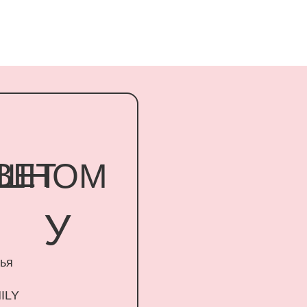
Т
НОМ
У