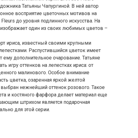
удожника Татьяны Чапургиной. В ней автор
онное восприятие цветочных мотивов на
 Fleurs до уровня подлинного искусства. На
 изображает один из своих любимых цветов –
орт ириса, известный своими крупными
лепестками. Распустившийся цветок имеет
т ему дополнительное очарование. Татьяне
ть игру оттенков на лепестках ириса: от
щенного малинового. Особое внимание
сть цветка, озаренная яркой желтой
выбран нежнейший оттенок розового. Такое
ета и костяного фарфора делает материал еще
ающим штрихом является подарочная
ально для этой серии.