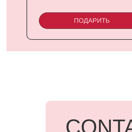
CONTA
UARD
Адрес: г.
Бородинск
+7 918 83