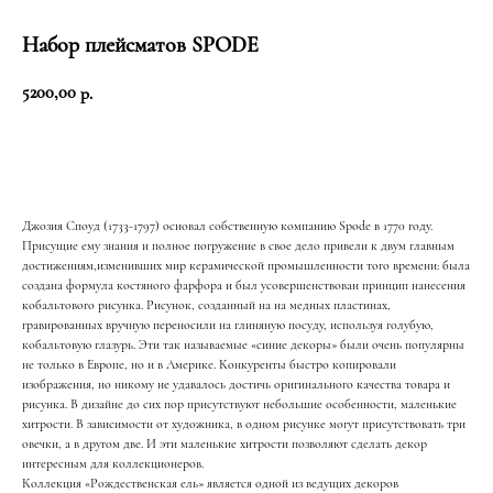
Набор плейсматов SPODE
5200,00
р.
Добавить в корзину
Джозия Споуд (1733-1797) основал собственную компанию Spode в 1770 году.
Присущие ему знания и полное погружение в свое дело привели к двум главным
достижениям,изменивших мир керамической промышленности того времени: была
создана формула костяного фарфора и был усовершенствован принцип нанесения
кобальтового рисунка. Рисунок, созданный на на медных пластинах,
гравированных вручную переносили на глиняную посуду, используя голубую,
кобальтовую глазурь. Эти так называемые «синие декоры» были очень популярны
не только в Европе, но и в Америке. Конкуренты быстро копировали
изображения, но никому не удавалось достичь оригинального качества товара и
рисунка. В дизайне до сих пор присутствуют небольшие особенности, маленькие
ЖИЗНЬ В РОЗОВОМ
хитрости. В зависимости от художника, в одном рисунке могут присутствовать три
Е
ЦВЕТ
И ПЫШНОМ
овечки, а в другом две. И эти маленькие хитрости позволяют сделать декор
интересным для коллекционеров.
РОЗОВОМ
Коллекция «Рождественская ель» является одной из ведущих декоров