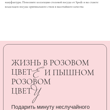
У
ЦВЕТ
мануфактуры. Пополните коллекцию столовой посуды от Spode и вы станете
владельцем посуды оригинального стиля и высочайшего качества
Подарить минуту неслучайного
счастья родному человеку стало
возможным, благодаря
сертификатам UARDI FAMILY
ПОДАРИТЬ