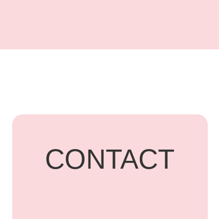
UARDI
HOME
Адрес: г. Владикавказ,
Бородинская, 15
+7 918 836-55-
15
ПОДПИСАТЬСЯ