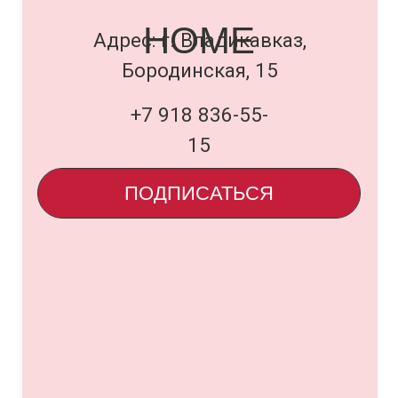
Договор оферты
и политика
uardi@inbox.ru
ООО «Семья Проектов Уарди»
ИНН 1500013306
ОГРН 1231500005560