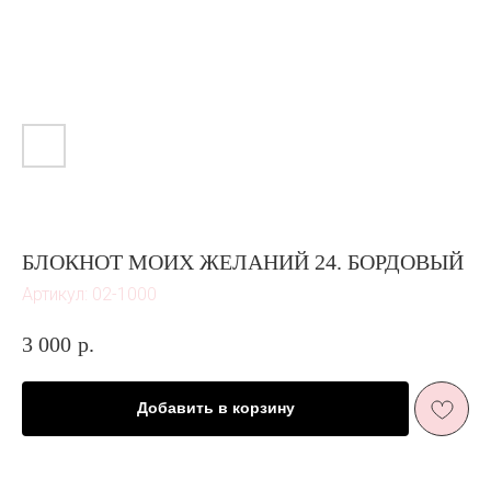
БЛОКНОТ МОИХ ЖЕЛАНИЙ 24. БОРДОВЫЙ
Артикул:
02-1000
3 000
р.
ЖИЗНЬ В
РОЗОВОМ ЦВЕТ
Е
И ПЫШНОМ
Добавить в корзину
РОЗОВОМ
ЦВЕТ
У