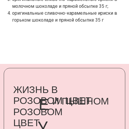
Е
РОЗОВОМ
молочном шоколаде и пряной обсыпке 35 г;
ЦВЕТ
оригинальные сливочно-карамельные ириски в
У
горьком шоколаде и пряной обсыпке 35 г
Подарить минуту неслучайного
счастья родному человеку стало
возможным, благодаря
сертификатам UARDI FAMILY
ПОДАРИТЬ