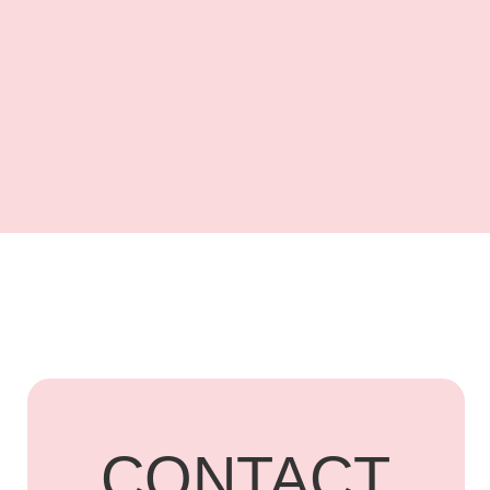
UARDI
HOME
Адрес: г. Владикавказ,
Бородинская, 15
+7 918 836-55-
15
ПОДПИСАТЬСЯ