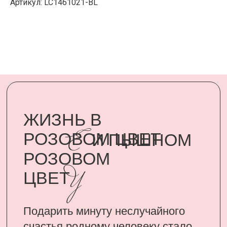
У
Артикул: LC1461021-BL
Подарить минуту неслучайного
счастья родному человеку стало
возможным, благодаря
сертификатам UARDI FAMILY
ПОДАРИТЬ