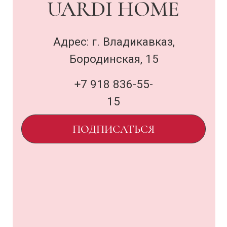
Договор оферты
и политика
uardi@inbox.ru
ООО «Семья Проектов Уарди»
ИНН 1500013306
ОГРН 1231500005560