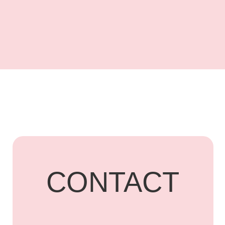
UARDI HOME
Адрес: г. Владикавказ,
Бородинская, 15
+7 918 836-55-
15
ПОДПИСАТЬСЯ