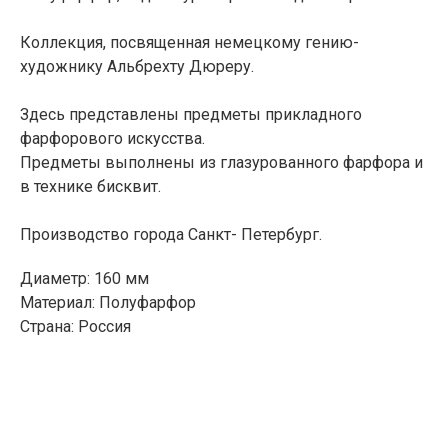
Коллекция, посвященная немецкому гению-
художнику Альбрехту Дюреру.
Здесь представлены предметы прикладного
фарфорового искусства.
ЖИЗНЬ В
Предметы выполнены из глазурованного фарфора и
РОЗОВОМ ЦВЕТ
Е
И ПЫШНОМ
в технике бисквит.
РОЗОВОМ
ЦВЕТ
У
Производство города Санкт- Петербург.
Подарить минуту неслучайного
Диаметр: 160 мм
счастья родному человеку стало
Материал: Полуфарфор
возможным, благодаря
Страна: Россия
сертификатам UARDI FAMILY
ПОДАРИТЬ