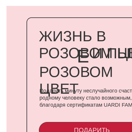
ЖИЗНЬ В
РОЗОВОМ ЦВЕ
И ПЫШ
Е
РОЗОВОМ
ЦВЕТ
Подарить минуту неслучайного счастья
родному человеку стало возможным,
благодаря сертификатам UARDI FAMILY
ПОДАРИТЬ