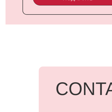
CONTA
UARD
Адрес: г.
Бородинск
+7 918 83
ПОД