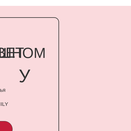
Т
НОМ
У