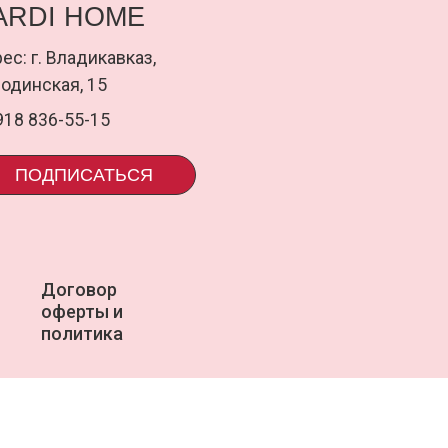
оговор
uardi
ферты и
олитика