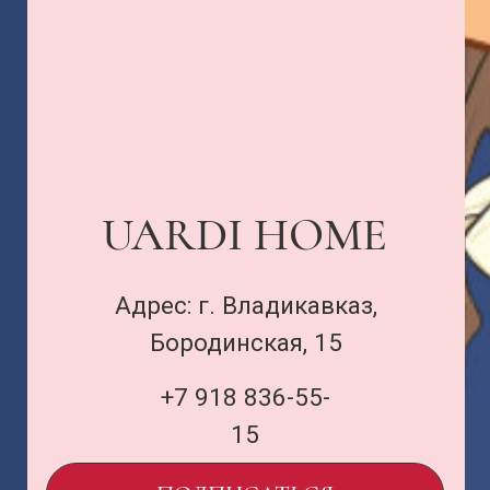
UARDI FLOWERS
Адрес: г. Владикавказ,
Миллера, 3
+7 989 133-16-57
ПОДПИСАТЬСЯ
Договор оферты
и политика
uardi@inbox.ru
ООО «Семья Проектов Уарди»