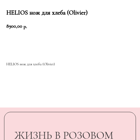
HELIOS нож для хлеба (Olivier)
8900,00
р.
Добавить в корзину
ЖИЗНЬ В РОЗОВОМ
Е
ЦВЕТ
И ПЫШНОМ
HELIOS нож для хлеба (Olivier)
РОЗОВОМ
У
ЦВЕТ
Подарить минуту неслучайного
счастья родному человеку стало
возможным, благодаря
сертификатам UARDI FAMILY
ПОДАРИТЬ