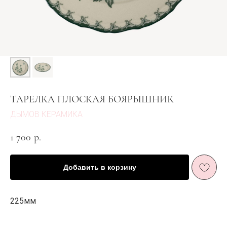
ТАРЕЛКА ПЛОСКАЯ БОЯРЫШНИК
ДЫМОВ КЕРАМИКА
1 700
р.
ЖИЗНЬ В РОЗОВОМ
Добавить в корзину
ЦВЕТ
И ПЫШНОМ
Е
РОЗОВОМ
225мм
ЦВЕТ
У