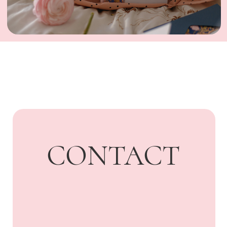
UARDI
HOME
Адрес: г. Владикавказ,
Бородинская, 15
+7 918 836-55-
15
ПОДПИСАТЬСЯ