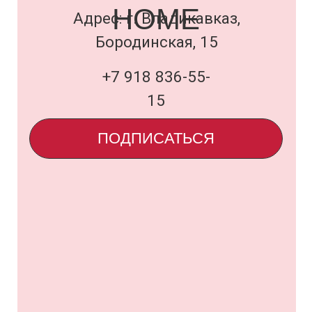
Договор оферты
и политика
uardi@inbox.ru
ООО «Семья Проектов Уарди»
ИНН 1500013306
ОГРН 1231500005560