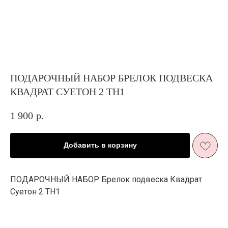
ПОДАРОЧНЫЙ НАБОР БРЕЛОК ПОДВЕСКА
КВАДРАТ СУЕТОН 2 ТН1
1 900
р.
Добавить в корзину
ЖИЗНЬ В
РОЗОВОМ ЦВЕТ
Е
И ПЫШНОМ
ПОДАРОЧНЫЙ НАБОР Брелок подвеска Квадрат
РОЗОВОМ
Суетон 2 ТН1
ЦВЕТ
У
Подарить минуту неслучайного