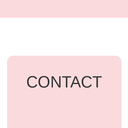
UARDI
HOME
Адрес: г. Владикавказ,
Бородинская, 15
+7 918 836-55-
15
ПОДПИСАТЬСЯ