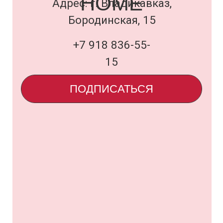
Договор оферты
и политика
uardi@inbox.ru
ООО «Семья Проектов Уарди»
ИНН 1500013306
ОГРН 1231500005560