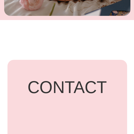
UARDI
HOME
Адрес: г. Владикавказ,
Бородинская, 15
+7 918 836-55-
15
ПОДПИСАТЬСЯ