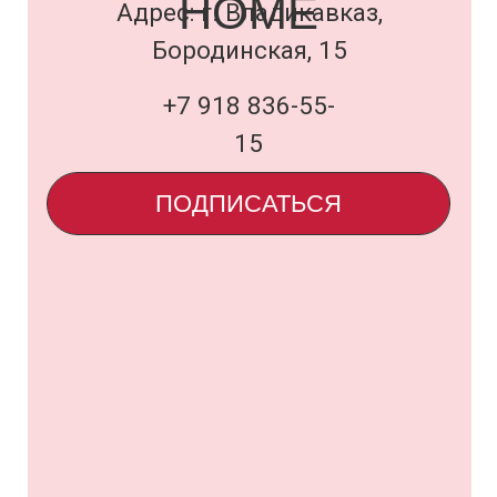
Договор оферты
и политика
uardi@inbox.ru
ООО «Семья Проектов Уарди»
ИНН 1500013306
ОГРН 1231500005560