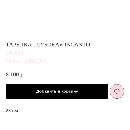
ТАРЕЛКА ГЛУБОКАЯ INCANTO
BITOSSI
Артикул:
ABR00043
8 100
р.
ЖИЗНЬ В
Добавить в корзину
РОЗОВОМ ЦВЕТ
Е
И ПЫШНОМ
РОЗОВОМ
23 см
ЦВЕТ
У
Подарить минуту неслучайного