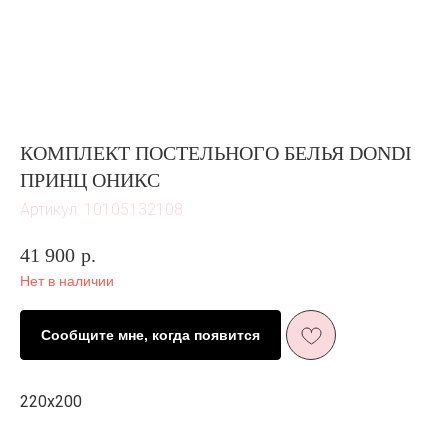
КОМПЛЕКТ ПОСТЕЛЬНОГО БЕЛЬЯ DONDI
ПРИНЦ ОНИКС
Артикул:
10105132108
41 900
р.
Нет в наличии
ЖИЗНЬ В
Сообщите мне, когда появится
РОЗОВОМ ЦВЕТ
Е
И ПЫШНОМ
РОЗОВОМ
220х200
ЦВЕТ
У