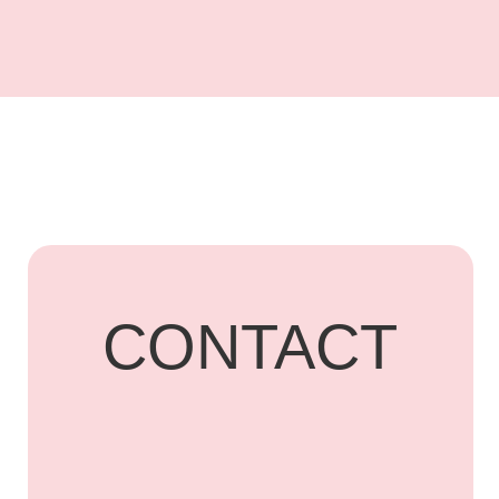
UARDI
HOME
Адрес: г. Владикавказ,
Бородинская, 15
+7 918 836-55-
15
ПОДПИСАТЬСЯ