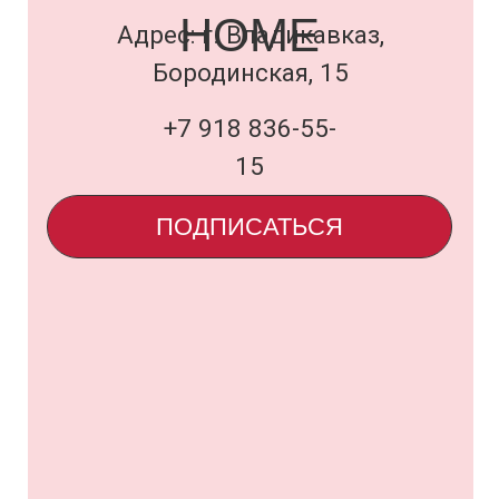
Договор оферты
и политика
uardi@inbox.ru
ООО «Семья Проектов Уарди»
ИНН 1500013306
ОГРН 1231500005560