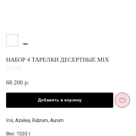
НАБОР 4 ТАРЕЛКИ ДЕСЕРТНЫЕ MIX
GINORI
68 200
р.
Добавить в корзину
ЖИЗНЬ В
РОЗОВОМ ЦВЕТ
Е
И ПЫШНОМ
Iris, Azalea, Rubrum, Aurum
РОЗОВОМ
ЦВЕТ
У
Вес: 1520 г