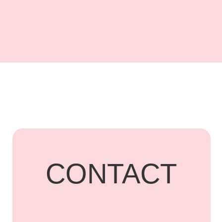
UARDI
HOME
Адрес: г. Владикавказ,
Бородинская, 15
+7 918 836-55-
15
ПОДПИСАТЬСЯ