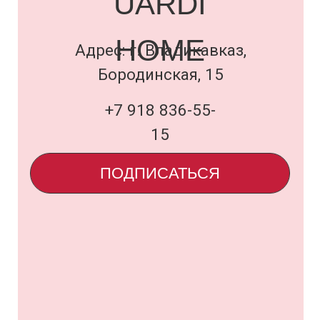
Договор оферты
и политика
uardi@inbox.ru
ООО «Семья Проектов Уарди»
ИНН 1500013306
ОГРН 1231500005560