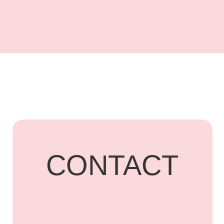
UARDI
HOME
Адрес: г. Владикавказ,
Бородинская, 15
+7 918 836-55-
15
ПОДПИСАТЬСЯ