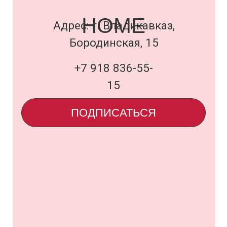
Договор оферты
и политика
uardi@inbox.ru
ООО «Семья Проектов Уарди»
ИНН 1500013306
ОГРН 1231500005560