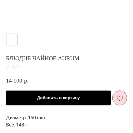
БЛЮДЦЕ ЧАЙНОЕ AURUM
GINORI
14 100
р.
Добавить в корзину
ЖИЗНЬ В
РОЗОВОМ ЦВЕТ
Е
И ПЫШНОМ
РОЗОВОМ
Диаметр: 150 mm
ЦВЕТ
У
Вес: 148 г