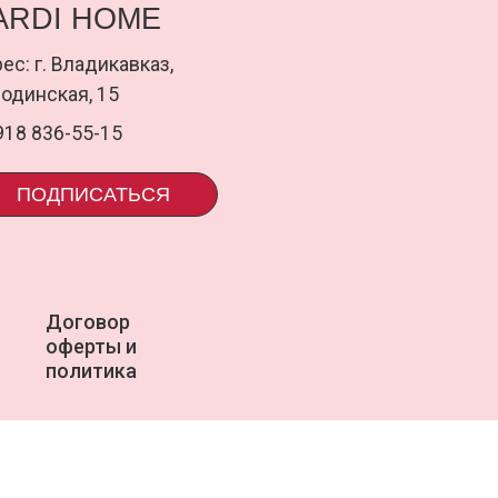
оговор
uardi
ферты и
олитика