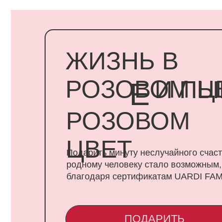
ЖИЗНЬ В
РОЗОВОМ ЦВЕ
И ПЫШ
Е
РОЗОВОМ
ЦВЕТ
Подарить минуту неслучайного счастья
родному человеку стало возможным,
благодаря сертификатам UARDI FAMILY
ПОДАРИТЬ