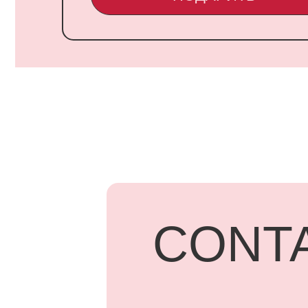
CONTA
UARD
Адрес: г.
Бородинск
+7 918 83
ПОД