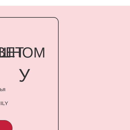
Т
НОМ
У