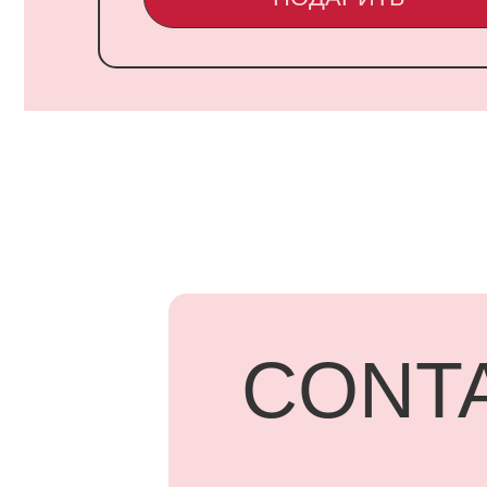
CONTA
UARD
Адрес: г.
Бородинск
+7 918 83
ПОД