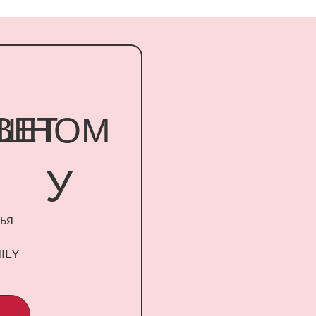
Т
НОМ
У