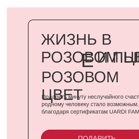
ЖИЗНЬ В
РОЗОВОМ ЦВЕ
И ПЫШ
Е
РОЗОВОМ
ЦВЕТ
Подарить минуту неслучайного счастья
родному человеку стало возможным,
благодаря сертификатам UARDI FAMILY
ПОДАРИТЬ