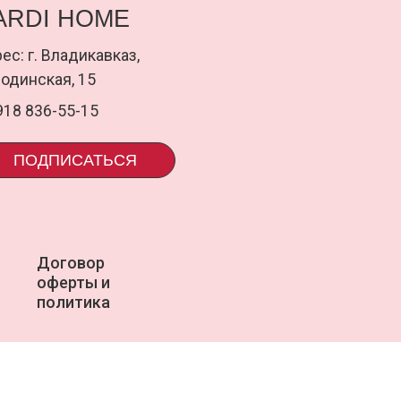
оговор
uardi
ферты и
олитика