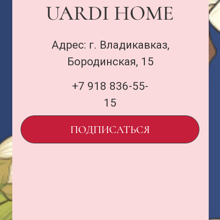
Договор оферты
и политика
uardi@inbox.ru
ООО «Семья Проектов Уарди»
ИНН 1500013306
ОГРН 1231500005560