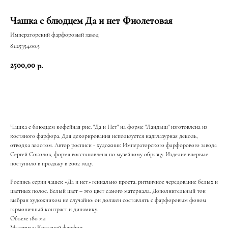
Чашка с блюдцем Да и нет Фиолетовая
Императорский фарфоровый завод
81.25354.00.5
2500,00
р.
Добавить в корзину
Чашка с блюдцем кофейная рис. "Да и Нет" на форме "Ландыш" изготовлена из
костяного фарфора. Для декорирования используется надглазурная деколь,
отводка золотом. Автор росписи - художник Императорского фарфорового завода
Сергей Соколов, форма восстановлена по музейному образцу. Изделие впервые
поступило в продажу в 2002 году.
Роспись серии чашек «Да и нет» гениально проста: ритмичное чередование белых и
ЖИЗНЬ В РОЗОВОМ
цветных полос. Белый цвет – это цвет самого материала. Дополнительный тон
Е
ЦВЕТ
И ПЫШНОМ
выбран художником не случайно: он должен составлять с фарфоровым фоном
гармоничный контраст и динамику.
РОЗОВОМ
Объем: 180 мл
Материал: Костяной фарфор