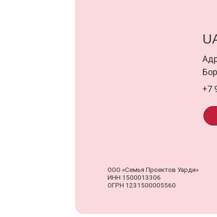
ПОД
ООО «Семья Проектов Уарди»
Д
ИНН 1500013306
о
ОГРН 1231500005560
п