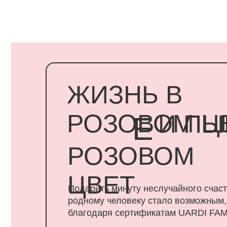
ЖИЗНЬ В
РОЗОВОМ ЦВЕ
И ПЫШ
Е
РОЗОВОМ
ЦВЕТ
Подарить минуту неслучайного счастья
родному человеку стало возможным,
благодаря сертификатам UARDI FAMILY
ПОДАРИТЬ