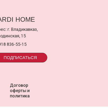
ПИСАТЬСЯ
ПОДП
оговор
uardi
ферты и
олитика