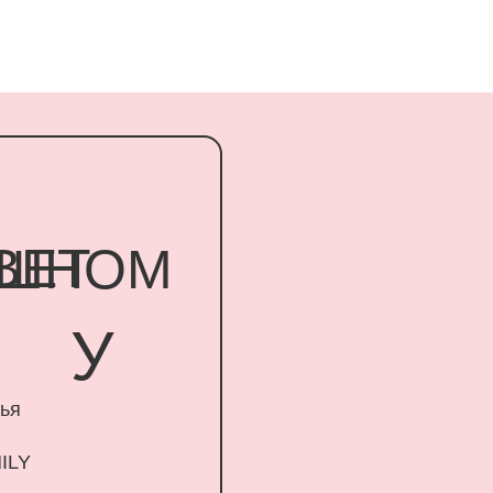
Т
НОМ
У