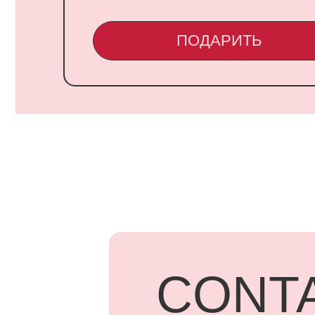
CONTA
UARD
Адрес: г.
Бородинск
+7 918 83