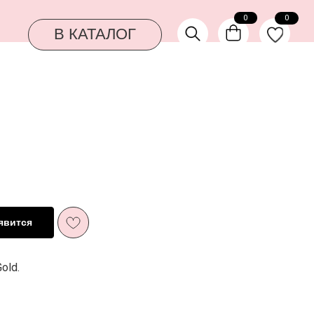
0
0
КАТАЛОГ
явится
old.