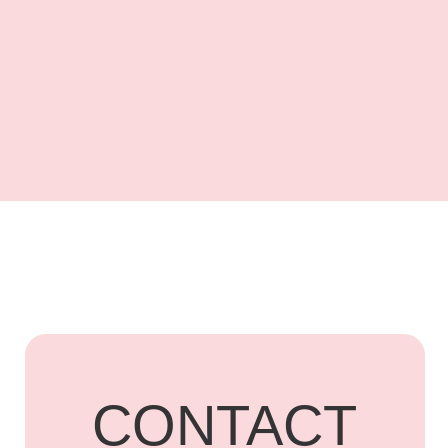
UARDI
HOME
Адрес: г. Владикавказ,
Бородинская, 15
+7 918 836-55-
15
ПОДПИСАТЬСЯ