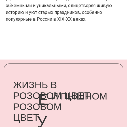
РОЗОВОМ
объемными и уникальными, олицетворяя живую
ЦВЕТ
У
историю и уют старых праздников, особенно
популярные в России в XIX-XX веках.
Подарить минуту неслучайного
счастья родному человеку стало
возможным, благодаря
сертификатам UARDI FAMILY
ПОДАРИТЬ