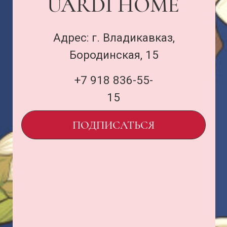
Договор оферты
и политика
uardi@inbox.ru
ООО «Семья Проектов Уарди»
ИНН 1500013306
ОГРН 1231500005560