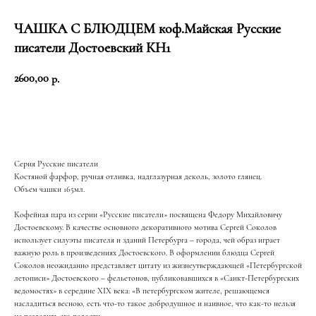
ЧАШКА С БЛЮДЦЕМ коф.Майская Русские
писатели Достоевский КН1
2600,00
р.
Добавить в корзину
Серия Русские писатели
Костяной фарфор, ручная отливка, надглазурная деколь, золото глянец.
Объем чашки 165мл.
Кофейная пара из серии «Русские писатели» посвящена Федору Михайловичу
Достоевскому. В качестве основного декоративного мотива Сергей Соколов
использует силуэты писателя и зданий Петербурга – города, чей образ играет
ЖИЗНЬ В РОЗОВОМ
важную роль в произведениях Достоевского. В оформлении блюдца Сергей
Е
ЦВЕТ
И ПЫШНОМ
Соколов неожиданно представляет цитату из жизнеутверждающей «Петербургской
летописи» Достоевского – фельетонов, публиковавшихся в «Санкт-Петербургских
РОЗОВОМ
ведомостях» в середине XIX века: «В петербургском жителе, решающемся
У
насладиться весною, есть что-то такое добродушное и наивное, что как-то нельзя
ЦВЕТ
не разделить его радости».