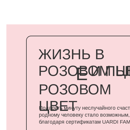
ЖИЗНЬ В
РОЗОВОМ ЦВЕ
И ПЫШ
Е
РОЗОВОМ
ЦВЕТ
Подарить минуту неслучайного счастья
родному человеку стало возможным,
благодаря сертификатам UARDI FAMILY
ПОДАРИТЬ