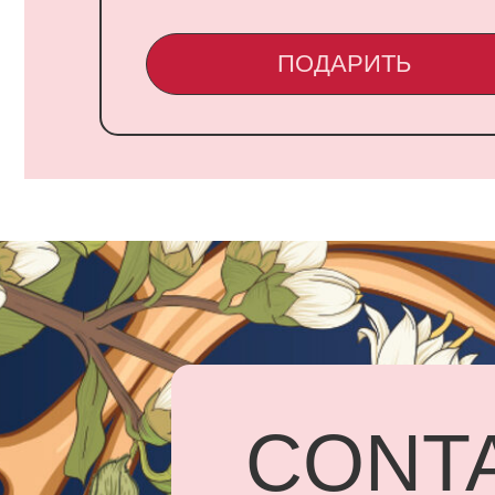
CONTA
UARD
Адрес: г.
Бородинск
+7 918 83