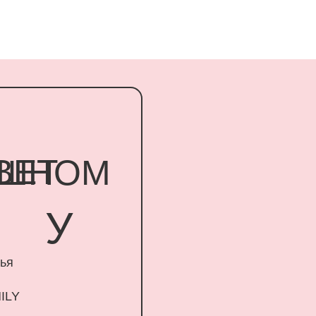
Т
НОМ
У