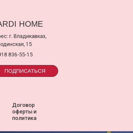
ПИСАТЬСЯ
ПОДП
оговор
uardi
ферты и
олитика