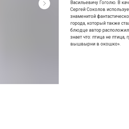
Васильевичу Гоголю. В ка
Сергей Соколов использует
знаменитой фантастической
города, который также ст
блюдце автор расположил 
знает что: птица не птица,
вышвырни в окошко».