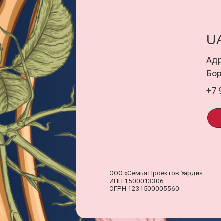
ПОД
ООО «Семья Проектов Уарди»
Д
ИНН 1500013306
о
ОГРН 1231500005560
п