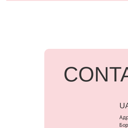
CONTA
UARD
Адрес: г.
Бородинск
+7 918 83
ПОД
ООО «Семья Проектов Уарди»
Д
ИНН 1500013306
о
ОГРН 1231500005560
п